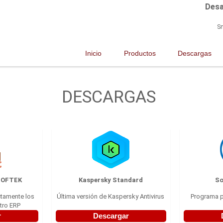
Desa
Sm
Inicio
Productos
Descargas
DESCARGAS
 SOFTEK
Kaspersky Standard
So
ctamente los
Última versión de Kaspersky Antivirus
Programa p
stro ERP
r
Descargar